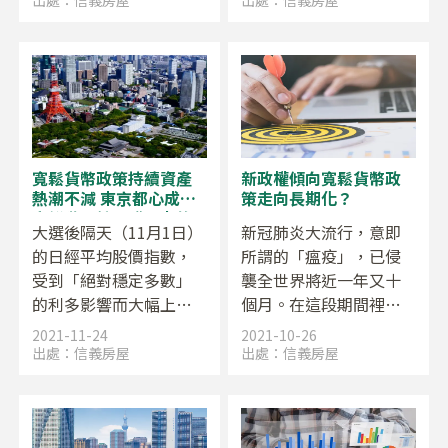
月左右，是第一期。當
走向正常化的明朗未
時第一次啟動緊急事態
來。雖然政府在9月底解
宣言，不只不動產業，
除了緊急事態宣言，10
各個業界都陷入凍結。
月以後每日新增染疫人
數持續下降，越來越少
人感染，但世界各國疫
情失控的情況依然持
寬鬆貨幣政策持續資產
新政權傾向寬鬆貨幣政
續，難以預先評斷走
熱潮不減 東京都心成為
策走向長期化？
勢。2022年的不動產市
富裕階層較量購買力的
大選後隔天（11月1日）
新冠肺炎大流行，意即
市場
場將如何發展？
的日經平均股價指數，
所謂的「瘟疫」，已侵
受到「絕對穩定多數」
襲全世界將近一年又十
的利多影響而大幅上
個月。在這段期間裡，
漲。第2次岸田內閣將於
全球的社會活動與經濟
2021-11-24
2021-10-26
11月10日召開特別國會
活動被迫產生劇烈變
出處：
信義房屋
出處：
信義房屋
的當天上路，在2022年
化。歐美諸國祭出封城
夏天參議院議員選舉來
措施管制街道，日本政
臨前，現有貨幣寬鬆政
府則呼籲民眾減少外出