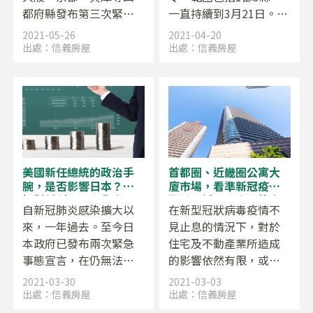
都府縣發布第三次緊急
一直持續到3月21日。由
事態宣言，實施期間暫
於配合政策而暫停營
2021-05-26
2021-04-20
定至 5 月 11 日為止，但
業、縮短營業時間、訪
出處：
信義房屋
出處：
信義房屋
依疫情發展不排除延長
日外國遊客消失，全國
實施期間，甚至可能再
各地以大城市和觀光區
發布第四或第五次宣
為主的區域，地價都呈
言。
現下跌趨勢。有別於東
日本大地震和金融海
嘯，這次地價下跌的主
要特徵是，不動產的交
美國新任總統的政治手
首都圈、近畿圈公寓大
易量並沒有萎縮，交易
腕，是否影響日本？市
廈市場，看準新冠疫情
價格也維持在高水準。
場對低利率、量化寬鬆
趨於平緩，需求可能會
自新冠肺炎感染擴大以
在新型冠狀病毒疫情不
的熱錢以及金融政策變
在年內回歸都心部
來，一年過去。至今日
見止息的情況下，對於
化的警戒感
本政府已發布兩次緊急
住宅及不動產業所造成
事態宣言，在仍無法預
的影響依然有限，或者
期疫情何時可能獲得控
應該說，並未受到那麼
2021-03-30
2021-03-03
制的局勢之中，日經平
嚴重的影響。
出處：
信義房屋
出處：
信義房屋
均指數卻已恢復至3萬多