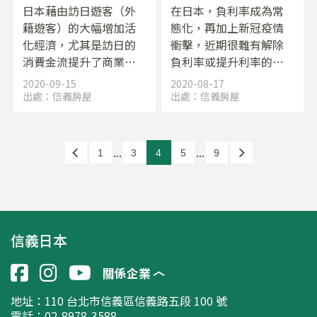
都市評價發表
日本藉由訪日遊客（外
在日本，負利率成為常
籍遊客）的大幅增加活
態化，再加上新冠疫情
化經濟，尤其是訪日的
衝擊，近期很難有解除
消費金流提升了商業設
負利率或提升利率的可
施收益性，商業用地也
能。觀察不動產市場，
2020-09-15
2020-08-17
不斷攀升，如今情況一
可從最近的各種數據發
出處：
信義房屋
出處：
信義房屋
變，都市競爭力評比似
現，原本部分市場預期
乎會產生變化。都市競
物件價格可能會因新冠
爭力的變化，也會對住
疫情而急速下跌，但實
...
...
1
3
4
5
9
宅及不動產的需求帶來
際上意外地維持高水
影響。在這樣的環境之
準，甚至出現上漲的情
下，發布了都市評比。
形。這狀況代表著什麼
呢？
信義日本
關係企業
地址：
110 台北市信義區信義路五段 100 號
電話：02-8978-3588