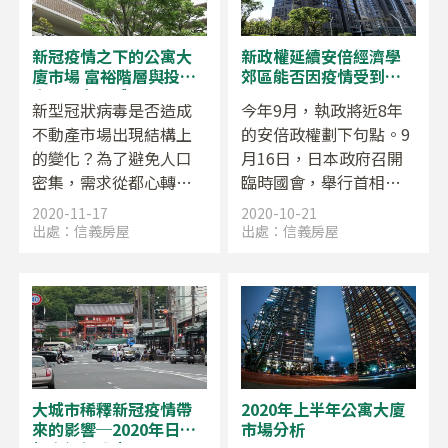
的不動產需求提供助
下，展望2021年的不動
力。
產市場。
新冠疫情之下的公寓大
新政權延續安倍經濟學
廈市場 富裕階層與投資
郊區能否因疫情受到矚
家展現存在感
目
新型冠狀病毒是否造成
今年9月，執政將近8年
不動產市場出現結構上
的安倍政權劃下句點。9
的變化？為了避免人口
月16日，日本政府召開
密集，需求從都心轉移
臨時國會，舉行首相指
至郊區，房價是否如同
名選舉，菅義偉成為新
2020-11-17
2020-10-21
向外擴散的甜甜圈，開
任首相。新冠病毒在全
出處：
信義房屋
出處：
信義房屋
始往郊區的方向上漲？
球延燒，經濟社會活動
低迷不振，新首相就此
接下重振旗鼓的重任。
大城市稀釋新冠疫情帶
2020年上半年公寓大廈
來的影響─2020年日本
市場分析