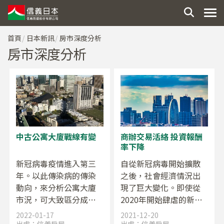
首頁
日本新訊
房市深度分析
房市深度分析
中古公寓大廈戰線有變
商辦交易活絡 投資報酬
率下降
新冠病毒疫情進入第三
自從新冠病毒開始擴散
年。以此傳染病的傳染
之後，社會經濟情況出
動向，來分析公寓大廈
現了巨大變化。即使從
市況，可大致區分成三
2020年開始肆虐的新冠
個時期。疫情全面擴大
疫情已延燒兩年，仍無
2022-01-17
2021-12-20
傳染的 2020 年 2 月～5
法預見社會經濟何時能
出處：
信義房屋
出處：
信義房屋