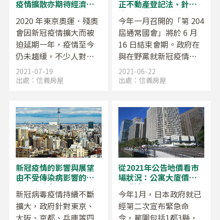
式，除了這些年輕人之
疫情擴散亦期待經濟復
正不動產登記法、針對
外，一般民眾也對政府
甦
違反義務課予罰鍰
2020 年東京奧運．殘奧
今年一月召開的「第 204
的雙重標準難以接受，
會因新冠疫情擴大而被
屆通常國會」將於 6 月
漠
迫延期一年，疫情至今
16 日結束會期。政府在
仍未趨緩，不少人對於
與在野黨就新冠疫情因
延期開辦抱持懷疑態
應對策爭論不休的期
2021-07-19
2021-06-22
度，但東京奧運終於將
間，先後成立菅義偉首
出處：
信義房屋
出處：
信義房屋
於 7 月 23 日至 8 月 8 日
相的重點政策「數位改
期間舉行，殘奧則於 8月
革相關法案」、住宅不
24 日至 9 月 5 日期間舉
動產方面用以解決所有
行。
者不明土地的「不動產
登記法改正案」、「民
法改正案」、新法「繼
承土地國庫歸屬法」。
新冠疫情的影響與展望
從2021年公告地價看市
此外，眾議院本會議於 6
由不受傳染病影響的資
場狀況：公寓大廈價格
月 1 日也通過安
產價值勝出
不受地價下跌影響
新冠病毒疫情持續不斷
今年1月，日本政府就已
擴大，政府針對東京、
經第二次宣布緊急命
大阪、京都、兵庫等四
令，範圍包括1都3縣，