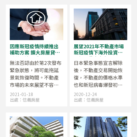
日圓，達到30年來的高
點。
因應新冠疫情持續推出
展望2021年不動產市場
補助方案 擴大房屋貸款
新冠疫情下海外投資家
減稅、遠距看屋
引領不動產走向
無法否認由於第2次發布
日本緊急事態宣言解除
緊急狀態，將可能拖延
後，不動產交易開始恢
景氣恢復時間。不動產
復，不動產的價格水準
市場的未來展望不容大
也和新冠病毒爆發初期
意的狀態也仍持續著，
幾乎一面倒的暴跌言論
2021-01-18
2020-12-24
但即使處於新冠疫情之
背道而馳，價格持續維
出處：
信義房屋
出處：
信義房屋
中，仍是有良好的不動
持在高水位。觀察國內
產商機。去年12月自
經濟活動，企業收益的
民、公明兩黨已經拍定
好壞，因工作類別及工
因應新冠病毒的執政黨
作型態而區分得很清
稅制修正大綱，為市場
楚。在這樣的環境之