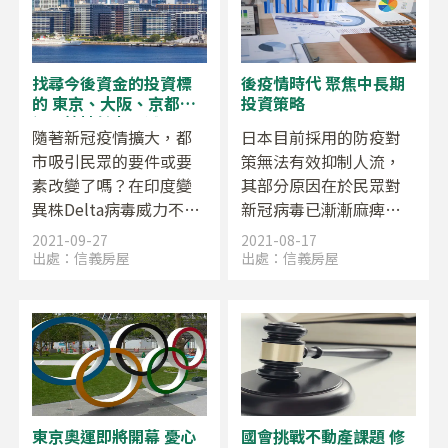
策下的熱錢似乎仍會滯
以減少人流、保持社交
留於市場。在岸田內閣
距離、在宅辦公等等，
確定連任的情況下，我
對餐飲業則要求縮短營
們一同展望今後的不動
業時間且不得供應酒
找尋今後資金的投資標
後疫情時代 聚焦中長期
產市場。
類，跨國旅行亦幾乎全
的 東京、大阪、京都、
投資策略
面停擺。在如此的環境
福岡等地魅力不減
隨著新冠疫情擴大，都
日本目前採用的防疫對
之中，緊急事態宣言終
市吸引民眾的要件或要
策無法有效抑制人流，
於在
素改變了嗎？在印度變
其部分原因在於民眾對
異株Delta病毒威力不減
新冠病毒已漸漸麻痺，
的情況下，不動產業界
但政府在限制人民行動
2021-09-27
2021-08-17
仍有著對於前景模糊的
的同時堅持舉辦東京奧
出處：
信義房屋
出處：
信義房屋
憂慮。不過，若觀察住
運及殘奧，也是其中一
宅市場，分拆讓售住宅
個原因。去年新冠疫情
的供給情況相當吃緊，
擴散，使得運動賽事及
無論是大廈公寓或獨棟
學生的全國大會接連停
住宅，都是一出售就能
辦，剝奪了年輕人一生
很快找到買家的情況。
唯有一次的出場機會，
而當前政府的應對方
東京奧運即將開幕 憂心
國會挑戰不動產課題 修